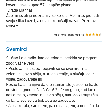
kovertu, sveukupno 57, i napiše pismo:
"Draga Marina!
Žao mi je, ali ja ne znam više ko si ti. Molim te, pronađi
svoju sliku i uzmi, a ostale mi pošalji nazad. Pozdrav,
Robert."
GLASOVA:
1046
, OCENA:
Svemirci
Slušao Lala radio, kad odjednom, prekida se program
zbog važne vesti:
• Poštovani slušaoci, pojavili su se svemirci, mali,
zeleni, buljavih očiju, ruku do zemlje, u slučaju da ih
vidite, zagovarajte ih!
Pošao Lala na njivu da ore i taman što je seo na traktor,
on vide u grmu nešto šuška! Priđe on grmu, kad tamo
nešto malo, zeleno, buljavih očiju, ruku do zemlje i šta
će Lala, seti se da treba da ga zagovara:
• Ja sam Lala, sad orem, pa ću da sejem, a onda ću da