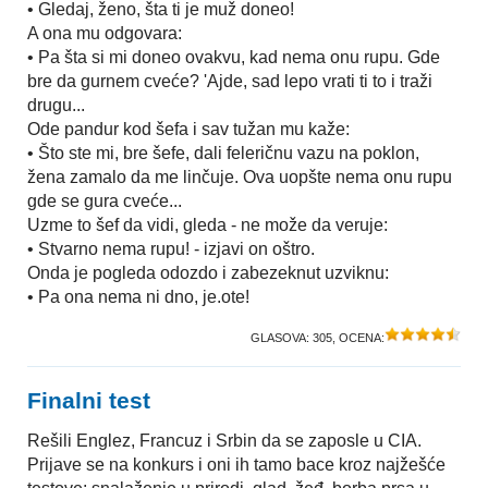
• Gledaj, ženo, šta ti je muž doneo!
A ona mu odgovara:
• Pa šta si mi doneo ovakvu, kad nema onu rupu. Gde
bre da gurnem cveće? 'Ajde, sad lepo vrati ti to i traži
drugu...
Ode pandur kod šefa i sav tužan mu kaže:
• Što ste mi, bre šefe, dali feleričnu vazu na poklon,
žena zamalo da me linčuje. Ova uopšte nema onu rupu
gde se gura cveće...
Uzme to šef da vidi, gleda - ne može da veruje:
• Stvarno nema rupu! - izjavi on oštro.
Onda je pogleda odozdo i zabezeknut uzviknu:
• Pa ona nema ni dno, je.ote!
GLASOVA:
305
, OCENA:
Finalni test
Rešili Englez, Francuz i Srbin da se zaposle u CIA.
Prijave se na konkurs i oni ih tamo bace kroz najžešće