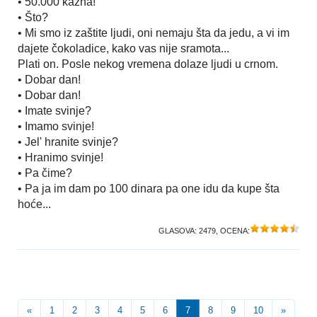
• 50.000 kazna!
• Što?
• Mi smo iz zaštite ljudi, oni nemaju šta da jedu, a vi im
dajete čokoladice, kako vas nije sramota...
Plati on. Posle nekog vremena dolaze ljudi u crnom.
• Dobar dan!
• Dobar dan!
• Imate svinje?
• Imamo svinje!
• Jel' hranite svinje?
• Hranimo svinje!
• Pa čime?
• Pa ja im dam po 100 dinara pa one idu da kupe šta
hoće...
GLASOVA:
2479
, OCENA:
«
1
2
3
4
5
6
7
8
9
10
»