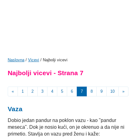
Naslovna
/
Vicevi
/ Najbolji vicevi
Najbolji vicevi - Strana 7
«
1
2
3
4
5
6
7
8
9
10
»
Vaza
Dobio jedan pandur na poklon vazu - kao "pandur
meseca". Dok je nosio kući, on je okrenuo a da nije ni
primetio. Stavlja on vazu pred ženu i kaže: