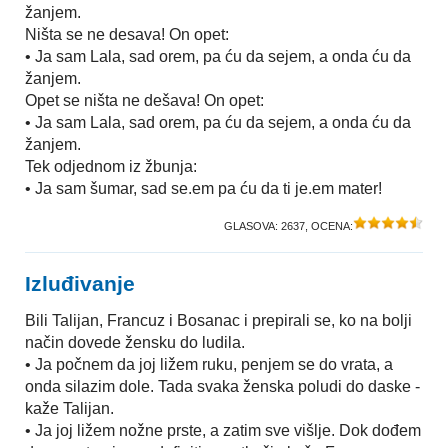
žanjem.
Ništa se ne desava! On opet:
• Ja sam Lala, sad orem, pa ću da sejem, a onda ću da
žanjem.
Opet se ništa ne dešava! On opet:
• Ja sam Lala, sad orem, pa ću da sejem, a onda ću da
žanjem.
Tek odjednom iz žbunja:
• Ja sam šumar, sad se.em pa ću da ti je.em mater!
GLASOVA:
2637
, OCENA:
Izluđivanje
Bili Talijan, Francuz i Bosanac i prepirali se, ko na bolji
način dovede žensku do ludila.
• Ja počnem da joj ližem ruku, penjem se do vrata, a
onda silazim dole. Tada svaka ženska poludi do daske -
kaže Talijan.
• Ja joj ližem nožne prste, a zatim sve višlje. Dok dođem