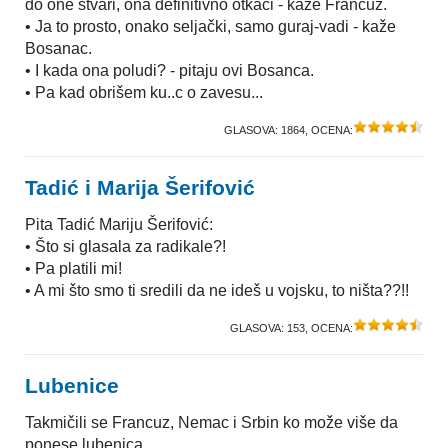
do one stvari, ona definitivno otkači - kaže Francuz.
• Ja to prosto, onako seljački, samo guraj-vadi - kaže
Bosanac.
• I kada ona poludi? - pitaju ovi Bosanca.
• Pa kad obrišem ku..c o zavesu...
GLASOVA:
1864
, OCENA:
Tadić i Marija Šerifović
Pita Tadić Mariju Šerifović:
• Što si glasala za radikale?!
• Pa platili mi!
• A mi što smo ti sredili da ne ideš u vojsku, to ništa??!!
GLASOVA:
153
, OCENA:
Lubenice
Takmičili se Francuz, Nemac i Srbin ko može više da
ponese lubenica.