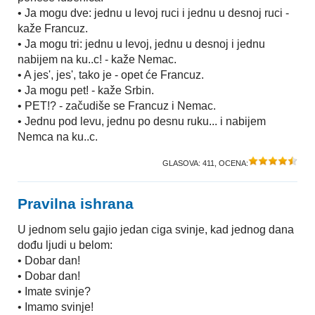
• Ja mogu dve: jednu u levoj ruci i jednu u desnoj ruci -
kaže Francuz.
• Ja mogu tri: jednu u levoj, jednu u desnoj i jednu
nabijem na ku..c! - kaže Nemac.
• A jes', jes', tako je - opet će Francuz.
• Ja mogu pet! - kaže Srbin.
• PET!? - začudiše se Francuz i Nemac.
• Jednu pod levu, jednu po desnu ruku... i nabijem
Nemca na ku..c.
GLASOVA:
411
, OCENA:
Pravilna ishrana
U jednom selu gajio jedan ciga svinje, kad jednog dana
dođu ljudi u belom:
• Dobar dan!
• Dobar dan!
• Imate svinje?
• Imamo svinje!