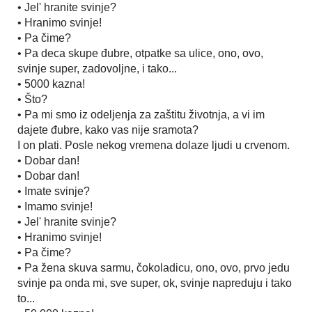
• Jel' hranite svinje?
• Hranimo svinje!
• Pa čime?
• Pa deca skupe đubre, otpatke sa ulice, ono, ovo,
svinje super, zadovoljne, i tako...
• 5000 kazna!
• Što?
• Pa mi smo iz odeljenja za zaštitu životnja, a vi im
dajete đubre, kako vas nije sramota?
I on plati. Posle nekog vremena dolaze ljudi u crvenom.
• Dobar dan!
• Dobar dan!
• Imate svinje?
• Imamo svinje!
• Jel' hranite svinje?
• Hranimo svinje!
• Pa čime?
• Pa žena skuva sarmu, čokoladicu, ono, ovo, prvo jedu
svinje pa onda mi, sve super, ok, svinje napreduju i tako
to...