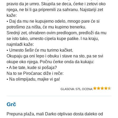
pravio da je umro. Skupila se deca, ćerke i zetovi oko
njega, ne bi li ga pripremili za sahranu. Najstariji zet
kaže:
• Daj da mu ne kupujemo odelo, mnogo pare će si
potrošimo za ništa, će mu kupimo trenerku.
Srednji zet, ohrabren ovim predlogom, predloži da mu
se isto tako, umesto cipela kupe patike. I na kraju,
najmlađi kaže:
• Umesto šešir će mu turimo kačket.
Okupaju ga oni lepo i obuku i stave na sto, pa se svi
okupe oko njega. Počnu ćerke onda da kukaju:
• A be tate, kude si pošaja?
Na to se Piroćanac diže i reče:
• Na olimpijadu, majke vi ga!
GLASOVA:
575
, OCENA:
Grč
Prepuna plaža, mali Darko otplivao dosta daleko od