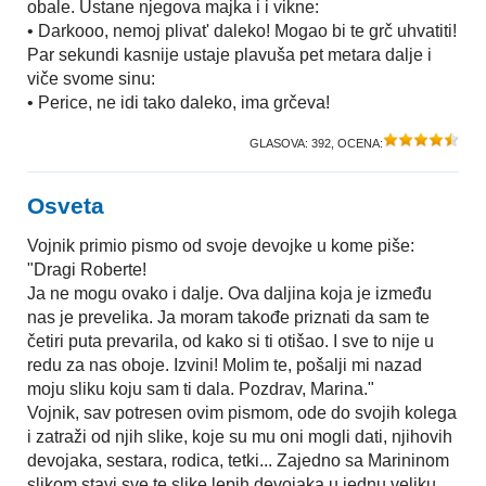
obale. Ustane njegova majka i i vikne:
• Darkooo, nemoj plivat' daleko! Mogao bi te grč uhvatiti!
Par sekundi kasnije ustaje plavuša pet metara dalje i
viče svome sinu:
• Perice, ne idi tako daleko, ima grčeva!
GLASOVA:
392
, OCENA:
Osveta
Vojnik primio pismo od svoje devojke u kome piše:
"Dragi Roberte!
Ja ne mogu ovako i dalje. Ova daljina koja je između
nas je prevelika. Ja moram takođe priznati da sam te
četiri puta prevarila, od kako si ti otišao. I sve to nije u
redu za nas oboje. Izvini! Molim te, pošalji mi nazad
moju sliku koju sam ti dala. Pozdrav, Marina."
Vojnik, sav potresen ovim pismom, ode do svojih kolega
i zatraži od njih slike, koje su mu oni mogli dati, njihovih
devojaka, sestara, rodica, tetki... Zajedno sa Marininom
slikom stavi sve te slike lepih devojaka u jednu veliku