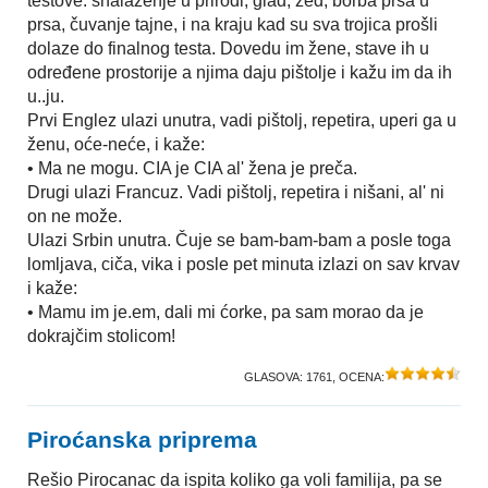
testove: snalaženje u prirodi, glad, žeđ, borba prsa u
prsa, čuvanje tajne, i na kraju kad su sva trojica prošli
dolaze do finalnog testa. Dovedu im žene, stave ih u
određene prostorije a njima daju pištolje i kažu im da ih
u..ju.
Prvi Englez ulazi unutra, vadi pištolj, repetira, uperi ga u
ženu, oće-neće, i kaže:
• Ma ne mogu. CIA je CIA al' žena je preča.
Drugi ulazi Francuz. Vadi pištolj, repetira i nišani, al' ni
on ne može.
Ulazi Srbin unutra. Čuje se bam-bam-bam a posle toga
lomljava, ciča, vika i posle pet minuta izlazi on sav krvav
i kaže:
• Mamu im je.em, dali mi ćorke, pa sam morao da je
dokrajčim stolicom!
GLASOVA:
1761
, OCENA:
Piroćanska priprema
Rešio Pirocanac da ispita koliko ga voli familija, pa se