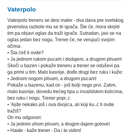
Vaterpolo
Vaterpolo treneru se desi maler - dva dana pre svetskog
prvenstva razbole mu se tri igrača. Šte će, mora skrpiti
tim pa objavi oglas da traži igrače. Sutradan, javi se na
oglas jedan bez nogu. Trener će, ne verujući svojim
očima:
• Šta ćeš ti ovde?
• Ja jednom rukom pucam i dodajem, a drugom plivam!
Skoči u bazen i pokaže treneru a trener se oduševi pa
ga primi u tim. Malo kasnije, dođe drugi bez ruku i kaže:
• Jednom nogom plivam, a drugom pucam!
Pokaže u bazenu, kad on - još bolji nego prvi. Zatim,
malo kasnije, dovedu trećeg tipa u invalidskim kolicima,
bez ruku i nogu. Trener popi..i:
• 'Ajde nekako još i ova dvojica, ali koji ku..c ti ovde
tražiš?
On mu odgovori:
• Ja jednim uhom plivam, a drugim dajem golove!
• Hajde - kaže trener - Da i to vidim!