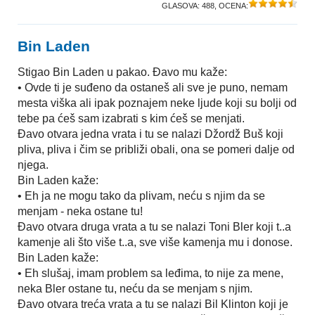
GLASOVA:
488
, OCENA:
Bin Laden
Stigao Bin Laden u pakao. Ðavo mu kaže:
• Ovde ti je suđeno da ostaneš ali sve je puno, nemam
mesta viška ali ipak poznajem neke ljude koji su bolji od
tebe pa ćeš sam izabrati s kim ćeš se menjati.
Ðavo otvara jedna vrata i tu se nalazi Džordž Buš koji
pliva, pliva i čim se približi obali, ona se pomeri dalje od
njega.
Bin Laden kaže:
• Eh ja ne mogu tako da plivam, neću s njim da se
menjam - neka ostane tu!
Ðavo otvara druga vrata a tu se nalazi Toni Bler koji t..a
kamenje ali što više t..a, sve više kamenja mu i donose.
Bin Laden kaže:
• Eh slušaj, imam problem sa leđima, to nije za mene,
neka Bler ostane tu, neću da se menjam s njim.
Ðavo otvara treća vrata a tu se nalazi Bil Klinton koji je