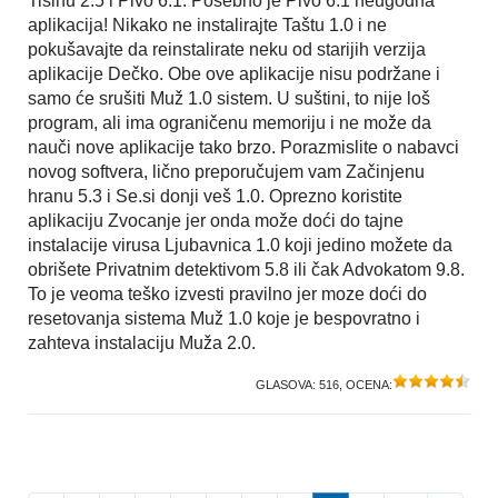
Tišinu 2.5 i Pivo 6.1. Posebno je Pivo 6.1 neugodna
aplikacija! Nikako ne instalirajte Taštu 1.0 i ne
pokušavajte da reinstalirate neku od starijih verzija
aplikacije Dečko. Obe ove aplikacije nisu podržane i
samo će srušiti Muž 1.0 sistem. U suštini, to nije loš
program, ali ima ograničenu memoriju i ne može da
nauči nove aplikacije tako brzo. Porazmislite o nabavci
novog softvera, lično preporučujem vam Začinjenu
hranu 5.3 i Se.si donji veš 1.0. Oprezno koristite
aplikaciju Zvocanje jer onda može doći do tajne
instalacije virusa Ljubavnica 1.0 koji jedino možete da
obrišete Privatnim detektivom 5.8 ili čak Advokatom 9.8.
To je veoma teško izvesti pravilno jer moze doći do
resetovanja sistema Muž 1.0 koje je bespovratno i
zahteva instalaciju Muža 2.0.
GLASOVA:
516
, OCENA: