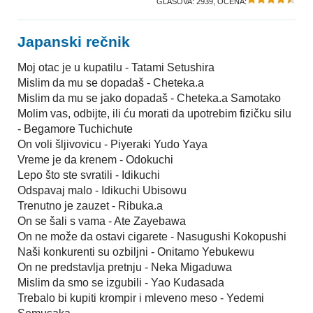
GLASOVA:
2939
, OCENA:
Japanski rečnik
Moj otac je u kupatilu - Tatami Setushira
Mislim da mu se dopadaš - Cheteka.a
Mislim da mu se jako dopadaš - Cheteka.a Samotako
Molim vas, odbijte, ili ću morati da upotrebim fizičku silu
- Begamore Tuchichute
On voli šljivovicu - Piyeraki Yudo Yaya
Vreme je da krenem - Odokuchi
Lepo što ste svratili - Idikuchi
Odspavaj malo - Idikuchi Ubisowu
Trenutno je zauzet - Ribuka.a
On se šali s vama - Ate Zayebawa
On ne može da ostavi cigarete - Nasugushi Kokopushi
Naši konkurenti su ozbiljni - Onitamo Yebukewu
On ne predstavlja pretnju - Neka Migaduwa
Mislim da smo se izgubili - Yao Kudasada
Trebalo bi kupiti krompir i mleveno meso - Yedemi