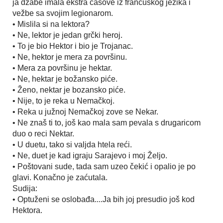
ja džabe imala ekstra časove iz francuskog jezika i
vežbe sa svojim legionarom.
• Mislila si na lektora?
• Ne, lektor je jedan grčki heroj.
• To je bio Hektor i bio je Trojanac.
• Ne, hektor je mera za površinu.
• Mera za površinu je hektar.
• Ne, hektar je božansko piće.
• Ženo, nektar je bozansko piće.
• Nije, to je reka u Nemačkoj.
• Reka u južnoj Nemačkoj zove se Nekar.
• Ne znaš ti to, još kao mala sam pevala s drugaricom
duo o reci Nektar.
• U duetu, tako si valjda htela reći.
• Ne, duet je kad igraju Sarajevo i moj Željo.
• Poštovani sude, tada sam uzeo čekić i opalio je po
glavi. Konačno je zaćutala.
Sudija:
• Optuženi se oslobađa....Ja bih joj presudio još kod
Hektora.