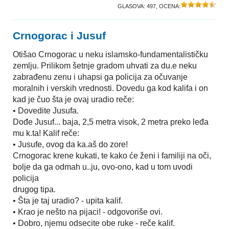
GLASOVA:
497
, OCENA:
Crnogorac i Jusuf
Otišao Crnogorac u neku islamsko-fundamentalističku
zemlju. Prilikom šetnje gradom uhvati za du.e neku
zabrađenu zenu i uhapsi ga policija za očuvanje
moralnih i verskih vrednosti. Dovedu ga kod kalifa i on
kad je čuo šta je ovaj uradio reče:
• Dovedite Jusufa.
Dođe Jusuf... baja, 2,5 metra visok, 2 metra preko leđa
mu k.ta! Kalif reče:
• Jusufe, ovog da ka.aš do zore!
Crnogorac krene kukati, te kako će ženi i familiji na oči,
bolje da ga odmah u..ju, ovo-ono, kad u tom uvodi
policija
drugog tipa.
• Šta je taj uradio? - upita kalif.
• Krao je nešto na pijaci! - odgovoriše ovi.
• Dobro, njemu odsecite obe ruke - reče kalif.