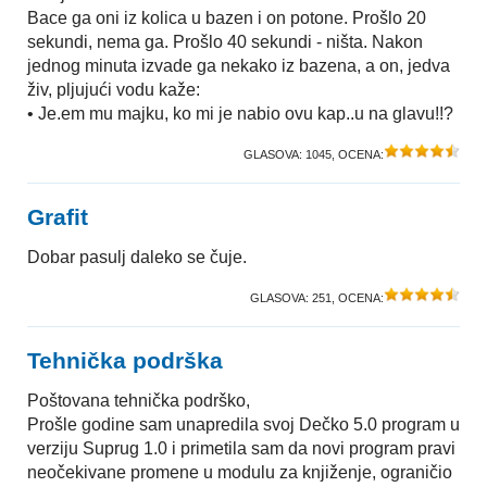
Bace ga oni iz kolica u bazen i on potone. Prošlo 20
sekundi, nema ga. Prošlo 40 sekundi - ništa. Nakon
jednog minuta izvade ga nekako iz bazena, a on, jedva
živ, pljujući vodu kaže:
• Je.em mu majku, ko mi je nabio ovu kap..u na glavu!!?
GLASOVA:
1045
, OCENA:
Grafit
Dobar pasulj daleko se čuje.
GLASOVA:
251
, OCENA:
Tehnička podrška
Poštovana tehnička podrško,
Prošle godine sam unapredila svoj Dečko 5.0 program u
verziju Suprug 1.0 i primetila sam da novi program pravi
neočekivane promene u modulu za knjiženje, ograničio