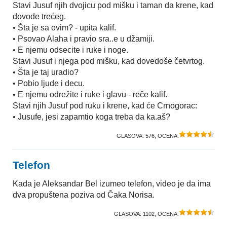
Stavi Jusuf njih dvojicu pod mišku i taman da krene, kad
dovode trećeg.
• Šta je sa ovim? - upita kalif.
• Psovao Alaha i pravio sra..e u džamiji.
• E njemu odsecite i ruke i noge.
Stavi Jusuf i njega pod mišku, kad dovedoše četvrtog.
• Šta je taj uradio?
• Pobio ljude i decu.
• E njemu odrežite i ruke i glavu - reče kalif.
Stavi njih Jusuf pod ruku i krene, kad će Crnogorac:
• Jusufe, jesi zapamtio koga treba da ka.aš?
GLASOVA:
576
, OCENA:
Telefon
Kada je Aleksandar Bel izumeo telefon, video je da ima
dva propuštena poziva od Čaka Norisa.
GLASOVA:
1102
, OCENA: