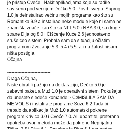
je pristup Cveće i Nakit aplikacijama koje su radile
savršeno pod verzijom Dečko 5.0. Povrh svega, Suprug
1.0 je deinstalirao većinu mojih programa kao što su
Romantika 9.9 a instalirao neke module koje ni sama ne
znam šta znače, kao što su NFL 5.0 i NBA 3.0, sa druge
strane Dijalog 8.0 i Čišćenje Kuće 2.6 jednostavno
sruše ceo sistem. Probala sam da situaciju očistim
programom Zvocanje 5.3, 5.4 i 5.5. ali na žalost nisam
ništa postigla.
Očajna
------------------------------
Draga Očajna,
Niste obratili pažnju na deklaraciju, Dečko 5.0 je
zabavni paket, a Muž 1.0 je operativni sistem. Pokušajte
da unesete sledeće komande > C:/MISLILA SAM DA
ME VOLIS i instalirate programe Suze 6.2 Tada bi
trebalo da aplikacija Muž 1.0 automatski pokrene
program Krivica 3.0 i Cveće 7.0. Ali upamtite, preterana
upotreba ovog metoda može da pokrene Neprijatnu