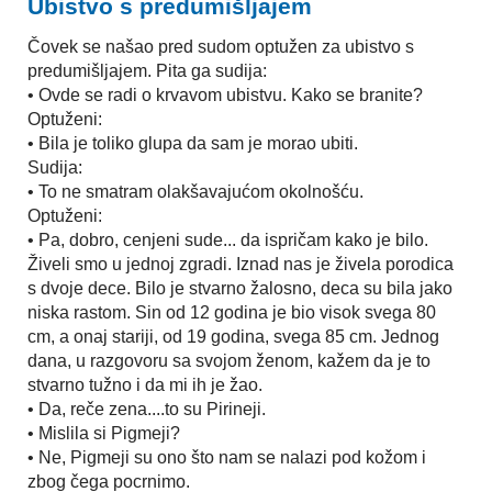
Ubistvo s predumišljajem
Čovek se našao pred sudom optužen za ubistvo s
predumišljajem. Pita ga sudija:
• Ovde se radi o krvavom ubistvu. Kako se branite?
Optuženi:
• Bila je toliko glupa da sam je morao ubiti.
Sudija:
• To ne smatram olakšavajućom okolnošću.
Optuženi:
• Pa, dobro, cenjeni sude... da ispričam kako je bilo.
Živeli smo u jednoj zgradi. Iznad nas je živela porodica
s dvoje dece. Bilo je stvarno žalosno, deca su bila jako
niska rastom. Sin od 12 godina je bio visok svega 80
cm, a onaj stariji, od 19 godina, svega 85 cm. Jednog
dana, u razgovoru sa svojom ženom, kažem da je to
stvarno tužno i da mi ih je žao.
• Da, reče zena....to su Pirineji.
• Mislila si Pigmeji?
• Ne, Pigmeji su ono što nam se nalazi pod kožom i
zbog čega pocrnimo.