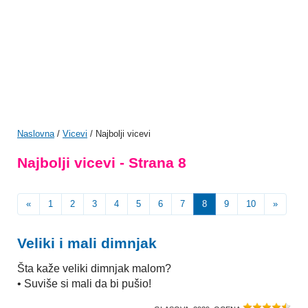
Naslovna
/
Vicevi
/ Najbolji vicevi
Najbolji vicevi - Strana 8
«
1
2
3
4
5
6
7
8
9
10
»
Veliki i mali dimnjak
Šta kaže veliki dimnjak malom?
• Suviše si mali da bi pušio!