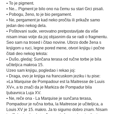
• To je pigment.
• Ne... Pigment je bilo ono na čemu su stari Grci pisali.
• Pobogu, ženo, to je bio pergament.
• Ne, pergament je kad neko pročita ili prikaže samo
jedan deo nekog dela.
• Poštovani sude, verovatno pretpostavljate da više
nisam imao volje da joj objasnim da se radi o fragmentu.
Seo sam na trosed i čitao novine. Ubrzo dođe žena s
knjigom u ruci, legne pored mene, otvori knjigu i počne
čitati deo nekog teksta:
• Dušo, gledaj: Sunčana terasa od ručne torbe je bila
učiteljica makroa 15.
Uzeo sam knjigu, pogledao i rekao joj:
• Draga, ovo je knjiga na francuskom jeziku i tu pise:
»La Marquise de Pompadour est la Maitresse de Luuis
XV«, a to znači da je Markiza de Pompadur bila
ljubavnica Luja XV.
• Ne, reče ona - La Marquise je sunčana terasa,
Pompadour je ručna torba, la Maitresse je učiteljica, a
Louis XV je 15. makro. Ja to sigurno dobro znam. Nisam