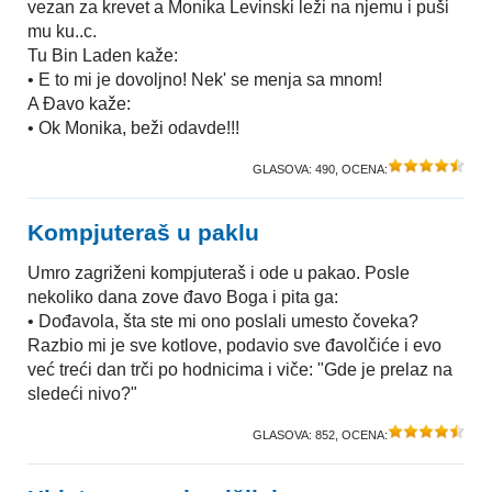
vezan za krevet a Monika Levinski leži na njemu i puši
mu ku..c.
Tu Bin Laden kaže:
• E to mi je dovoljno! Nek' se menja sa mnom!
A Ðavo kaže:
• Ok Monika, beži odavde!!!
GLASOVA:
490
, OCENA:
Kompjuteraš u paklu
Umro zagriženi kompjuteraš i ode u pakao. Posle
nekoliko dana zove đavo Boga i pita ga:
• Dođavola, šta ste mi ono poslali umesto čoveka?
Razbio mi je sve kotlove, podavio sve đavolčiće i evo
već treći dan trči po hodnicima i viče: "Gde je prelaz na
sledeći nivo?"
GLASOVA:
852
, OCENA: