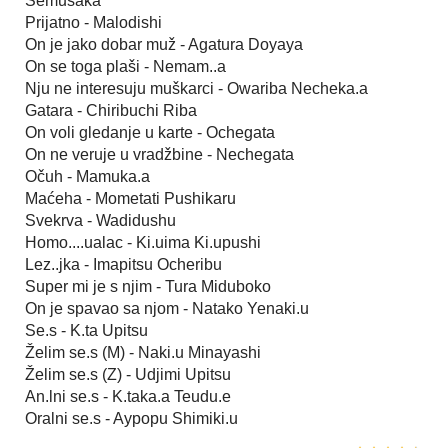
Semusaka
Prijatno - Malodishi
On je jako dobar muž - Agatura Doyaya
On se toga plaši - Nemam..a
Nju ne interesuju muškarci - Owariba Necheka.a
Gatara - Chiribuchi Riba
On voli gledanje u karte - Ochegata
On ne veruje u vradžbine - Nechegata
Očuh - Mamuka.a
Maćeha - Mometati Pushikaru
Svekrva - Wadidushu
Homo....ualac - Ki.uima Ki.upushi
Lez..jka - Imapitsu Ocheribu
Super mi je s njim - Tura Miduboko
On je spavao sa njom - Natako Yenaki.u
Se.s - K.ta Upitsu
Želim se.s (M) - Naki.u Minayashi
Želim se.s (Z) - Udjimi Upitsu
An.lni se.s - K.taka.a Teudu.e
Oralni se.s - Aypopu Shimiki.u